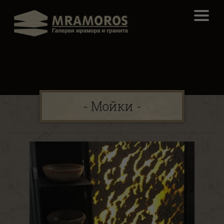
О нас
Материалы
- Мойки -
Изделия
Контакты
UA
RU
/