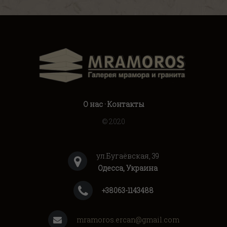
О нас
·
Контакты
© 2020
ул.Бугаёвская, 39
Одесса, Украина
+38063-1143488
mramoros.ercan@gmail.com